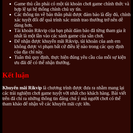
Game thủ cần phải có một tài khoản chơi game chính thức và
hợp lệ tại hệ thống chính chủ uy tín.
Các thông tin về bản thân phải được đảm bảo là đầy đủ, chính
xác tuyệt đối để quá trình xác minh trao thưởng trở nên dễ
dàng hơn.
Tài khoản Rikvip của bạn phải đảm bảo đã từng tham gia ít
nhất là một lần vào các sảnh game của sân chơi.
Để nhận được khuyến mãi Rikvip, tài khoản của anh em
không được vi phạm bất cứ điều lệ nào trong các quy định
của địa chỉ này.
Tuân thủ quy định, thực hiện đúng yêu cầu của mỗi sự kiện
ưu đãi để có thể nhận thưởng.
Kết luận
Khuyến mãi Rikvip
là chương trình được đưa ra nhằm mang lại
các trải nghiệm chơi game tuyệt vời nhất cho khách hàng. Bài viết
trên đã chỉ ra những thông tin đáng chú ý mà người chơi có thể
tham khảo để nhận về các khuyến mãi cực lớn.