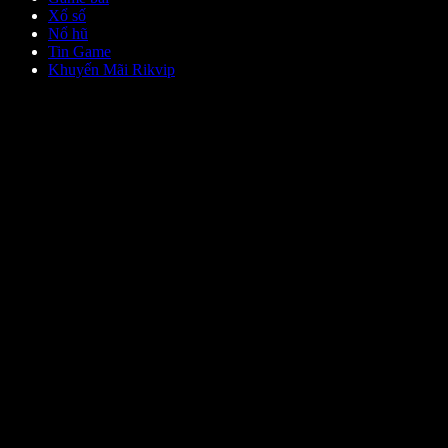
Xổ số
Nổ hũ
Tin Game
Khuyến Mãi Rikvip