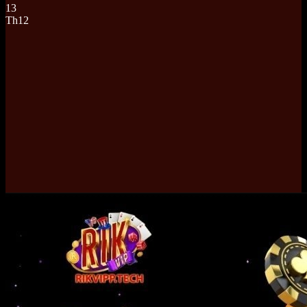
13
Th12