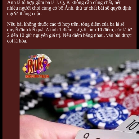
Ảnh là tổ hợp gồm ba lá J, Q, K không cần cùng chất, nếu
nhiều người chơi cùng có bộ Ảnh, thứ tự chất bài sẽ quyết định
người thắng cuộc.
Nếu bài không thuộc các tổ hợp trên, tổng điểm của ba lá sẽ
quyết định kết quả. A tính 1 điểm, J-Q-K tính 10 điểm, các lá từ
2 đến 10 giữ nguyên giá trị. Nếu điểm bằng nhau, ván bài được
coi là hòa.