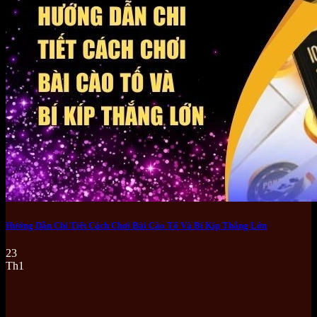
Hướng Dẫn Chi Tiết Cách Chơi Bài Cào Tố Và Bí Kíp Thắng Lớn
23
Th1