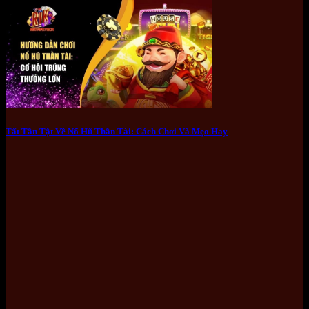
Tất Tần Tật Về Nổ Hũ Thần Tài: Cách Chơi Và Mẹo Hay