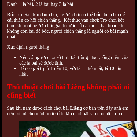
Đánh 1 lá bài, 2 lá bài hay 3 lá bài
Bốc bài: Sau khi đánh bài, người chơi có thể bốc thêm bài để
cải thiện cơ hội chiến thắng. Kết thúc ván chơi: Trò chơi kết
thúc khi một người chơi giành được tất cả các lá bài hoặc khi
không còn bài để bốc, người chiến thắng là người có bài mạnh
nhất.
Xác định người thắng:
Nếu có người chơi sở hữu bài trùng nhau, tổng điểm của
các lá bài sẽ được tính.
Bài có giá trị từ 1 đến 10, với lá 1 nhỏ nhất, lá 10 lớn
nhất.
Thủ thuật chơi bài Liêng không phải ai
cũng biết
Sau khi nắm được cách chơi bài
Liêng
cơ bản trên đây anh em
nên bỏ túi cho mình một số bí kíp chơi bài sao cho hiệu quả.