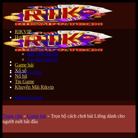
Chuyển
đến
nội
dung
RIKVIP
Hướng dẫn
Đăng Ký Rikvip
Nạp Tiền Rikvip
Rút Tiền Rikvip
Tải App Rikvip
Game bài
Xổ số
Đăng ký ngay
Nổ hũ
Tin Game
Khuyến Mãi Rikvip
Đăng ký ngay
Trang chủ
»
Game bài
»
Trọn bộ cách chơi bài Liêng dành cho
người mới bắt đầu