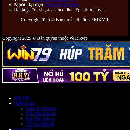
Người đại diện
:
Phan Thịnh Oanh
Hastags
: #rikvip, #cacuoconline, #giaitritructuyen
Copyright 2025 © Bản quyền thuộc về RIKVIP
Copyright 2025 © Bản quyền thuộc về Rikvip
RIKVIP
Hướng dẫn
Đăng Ký Rikvip
Nạp Tiền Rikvip
Rút Tiền Rikvip
Tải App Rikvip
Game bài