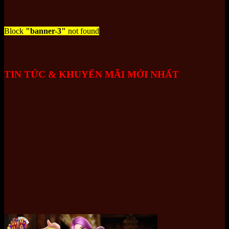
Block
"banner-3"
not found
TIN TỨC & KHUYẾN MÃI MỚI NHẤT