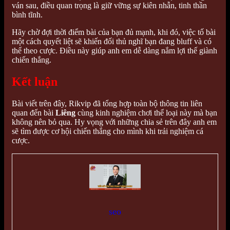
ván sau, điều quan trọng là giữ vững sự kiên nhẫn, tinh thần
bình tĩnh.
Hãy chờ đợi thời điểm bài của bạn đủ mạnh, khi đó, việc tố bài
một cách quyết liệt sẽ khiến đối thủ nghĩ bạn đang bluff và có
thể theo cược. Điều này giúp anh em dễ dàng nắm lợi thế giành
chiến thắng.
Kết luận
Bài viết trên đây, Rikvip đã tổng hợp toàn bộ thông tin liên
quan đến bài
Liêng
cùng kinh nghiệm chơi thể loại này mà bạn
không nên bỏ qua. Hy vọng với những chia sẻ trên đây anh em
sẽ tìm được cơ hội chiến thắng cho mình khi trải nghiệm cá
cược.
seo