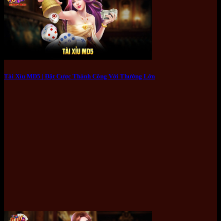
Tài Xỉu MD5 | Đặt Cược Thành Công Với Thưởng Lớn