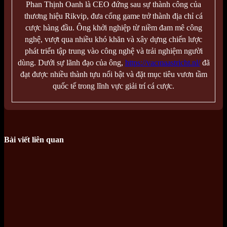
Phan Thịnh Oanh là CEO đứng sau sự thành công của
thương hiệu Rikvip, đưa cổng game trở thành địa chỉ cá
cược hàng đầu. Ông khởi nghiệp từ niềm đam mê công
nghệ, vượt qua nhiều khó khăn và xây dựng chiến lược
phát triển tập trung vào công nghệ và trải nghiệm người
dùng. Dưới sự lãnh đạo của ông,
https://vacmaastricht.nl/
đã
đạt được nhiều thành tựu nổi bật và đặt mục tiêu vươn tầm
quốc tế trong lĩnh vực giải trí cá cược.
Bài viết liên quan