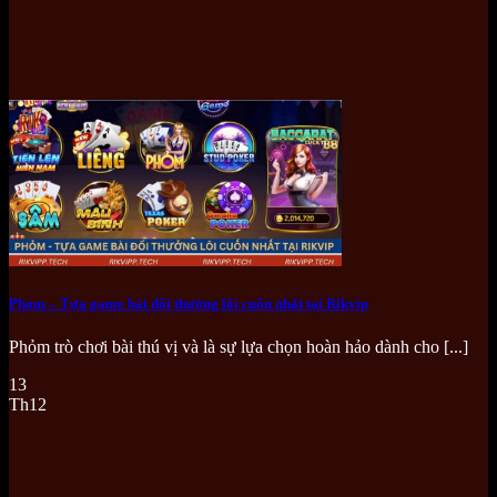
Phỏm – Tựa game bài đổi thưởng lôi cuốn nhất tại Rikvip
Phỏm trò chơi bài thú vị và là sự lựa chọn hoàn hảo dành cho [...]
13
Th12