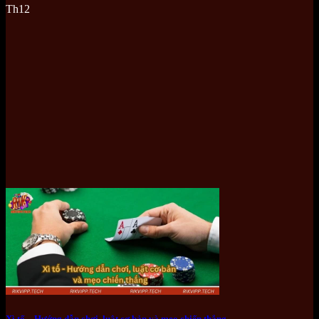
Th12
Xì tố – Hướng dẫn chơi, luật cơ bản và mẹo chiến thắng