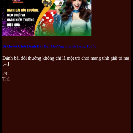
Bí Quyết Chơi Đánh Bài Đổi Thưởng Thành Công 100%
Đánh bài đổi thưởng không chỉ là một trò chơi mang tính giải trí mà
[...]
29
Th1