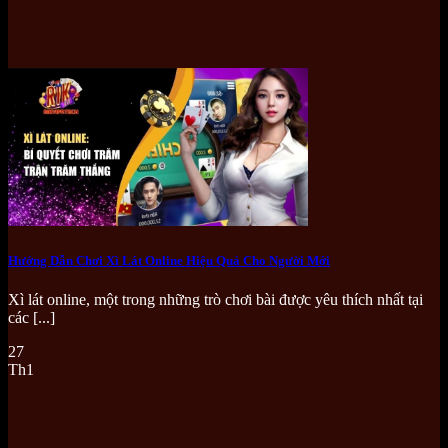
Hướng Dẫn Chơi Xì Lát Online Hiệu Quả Cho Người Mới
Xì lát online, một trong những trò chơi bài được yêu thích nhất tại
các [...]
27
Th1