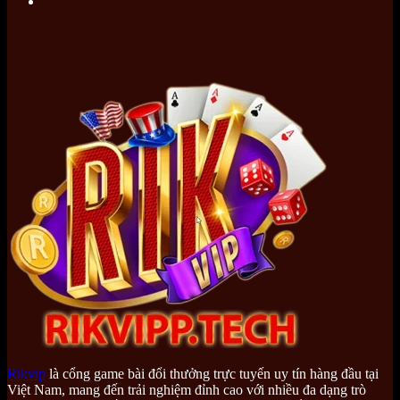
Rikvip
là cổng game bài đổi thưởng trực tuyến uy tín hàng đầu tại
Việt Nam, mang đến trải nghiệm đỉnh cao với nhiều đa dạng trò