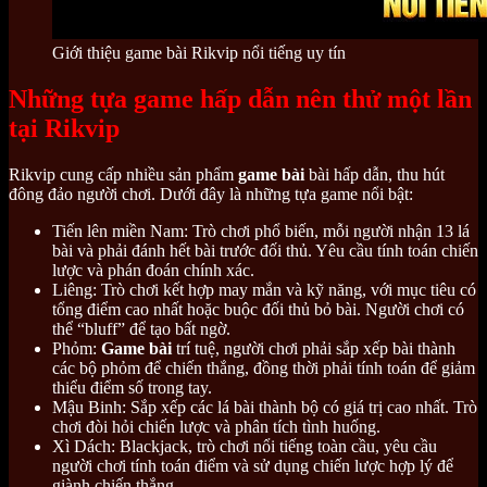
Giới thiệu game bài Rikvip nổi tiếng uy tín
Những tựa game hấp dẫn nên thử một lần
tại Rikvip
Rikvip cung cấp nhiều sản phẩm
game bài
bài hấp dẫn, thu hút
đông đảo người chơi. Dưới đây là những tựa game nổi bật:
Tiến lên miền Nam: Trò chơi phổ biến, mỗi người nhận 13 lá
bài và phải đánh hết bài trước đối thủ. Yêu cầu tính toán chiến
lược và phán đoán chính xác.
Liêng: Trò chơi kết hợp may mắn và kỹ năng, với mục tiêu có
tổng điểm cao nhất hoặc buộc đối thủ bỏ bài. Người chơi có
thể “bluff” để tạo bất ngờ.
Phỏm:
Game bài
trí tuệ, người chơi phải sắp xếp bài thành
các bộ phỏm để chiến thắng, đồng thời phải tính toán để giảm
thiểu điểm số trong tay.
Mậu Binh: Sắp xếp các lá bài thành bộ có giá trị cao nhất. Trò
chơi đòi hỏi chiến lược và phân tích tình huống.
Xì Dách: Blackjack, trò chơi nổi tiếng toàn cầu, yêu cầu
người chơi tính toán điểm và sử dụng chiến lược hợp lý để
giành chiến thắng.