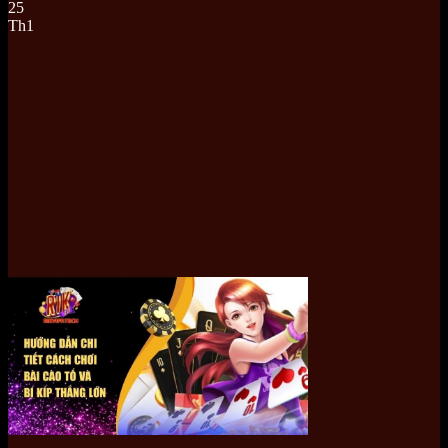
25
Th1