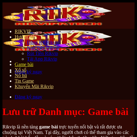
Chuyển
đến
nội
dung
RIKVIP
Hướng dẫn
Đăng Ký Rikvip
Nạp Tiền Rikvip
Rút Tiền Rikvip
Tải App Rikvip
Game bài
Xổ số
Đăng ký ngay
Nổ hũ
Tin Game
Khuyến Mãi Rikvip
Đăng ký ngay
Lưu trữ Danh mục:
Game bài
Rikvip là nền tảng
game bài
trực tuyến nổi bật và rất được ưa
chuộng tại Việt Nam. Tại đây, người chơi có thể tham gia vào các