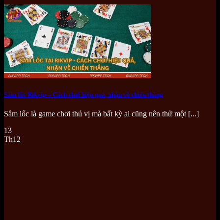
Sâm lốc Rikvip – Cách chơi hiệu quả, nhận về chiến thắng
Sâm lốc là game chơi thú vị mà bất kỳ ai cũng nên thử một [...]
13
Th12