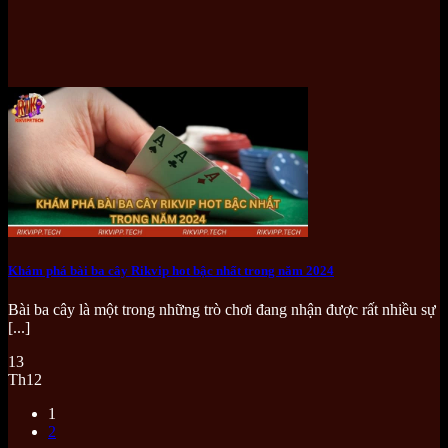
Khám phá bài ba cây Rikvip hot bậc nhất trong năm 2024
Bài ba cây là một trong những trò chơi đang nhận được rất nhiều sự
[...]
13
Th12
1
2